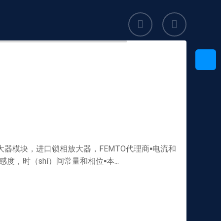
锁相放大器模块，进口锁相放大器，FEMTO代理商▪电流和
感度，时（shí）间常量和相位▪本...