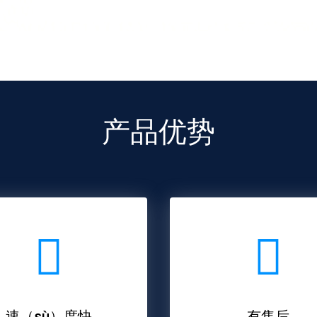
产品优势
速（sù）度快
有售后