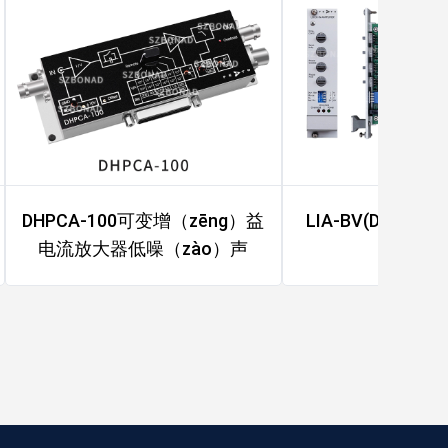
DHPCA-100可变增（zēng）益
LIA-BV(D)-15
电流放大器低噪（zào）声
相放大